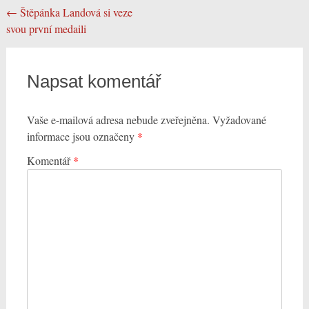
Post
←
Štěpánka Landová si veze
svou první medaili
navigation
Napsat komentář
Vaše e-mailová adresa nebude zveřejněna.
Vyžadované
informace jsou označeny
*
Komentář
*