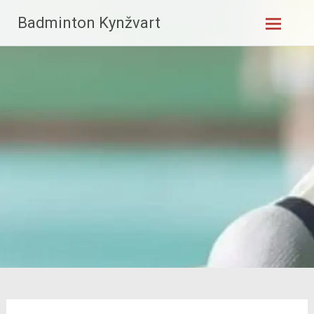
Skip
Badminton Kynžvart
to
content