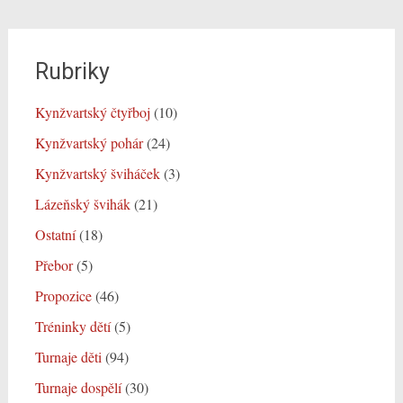
Rubriky
Kynžvartský čtyřboj
(10)
Kynžvartský pohár
(24)
Kynžvartský šviháček
(3)
Lázeňský švihák
(21)
Ostatní
(18)
Přebor
(5)
Propozice
(46)
Tréninky dětí
(5)
Turnaje děti
(94)
Turnaje dospělí
(30)