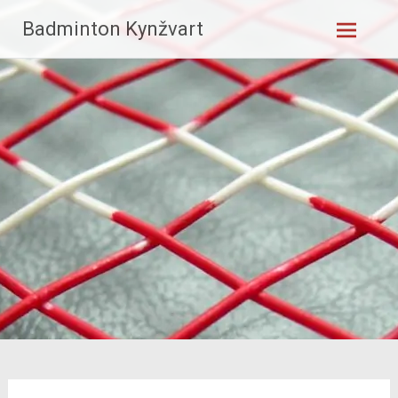
Skip
Badminton Kynžvart
to
content