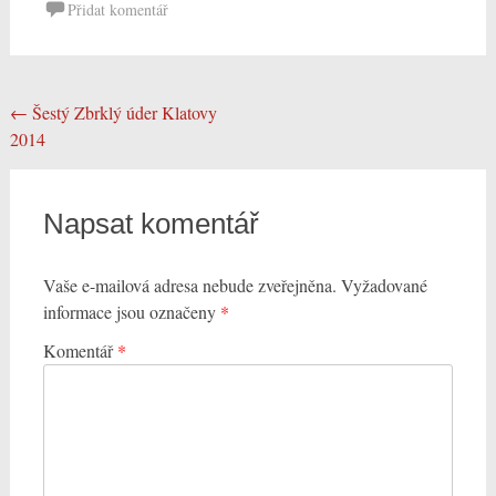
Post
←
Šestý Zbrklý úder Klatovy
2014
navigation
Napsat komentář
Vaše e-mailová adresa nebude zveřejněna.
Vyžadované
informace jsou označeny
*
Komentář
*