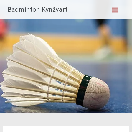
Skip
Badminton Kynžvart
to
content