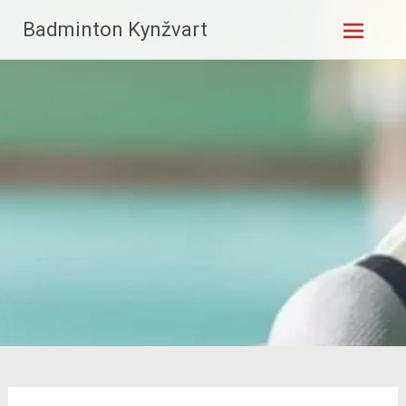
Skip
Badminton Kynžvart
to
content