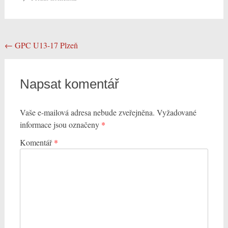
Post
←
GPC U13-17 Plzeň
navigation
Napsat komentář
Vaše e-mailová adresa nebude zveřejněna.
Vyžadované
informace jsou označeny
*
Komentář
*