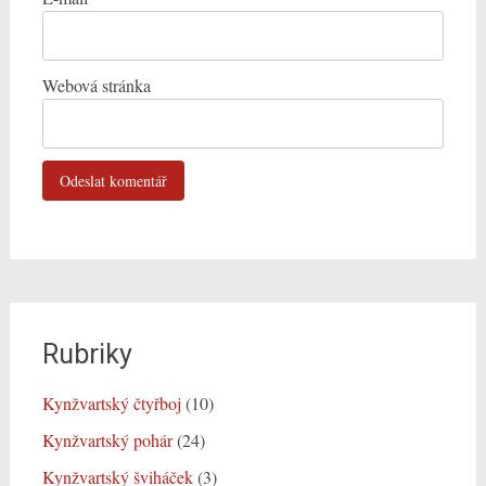
Webová stránka
Rubriky
Kynžvartský čtyřboj
(10)
Kynžvartský pohár
(24)
Kynžvartský šviháček
(3)