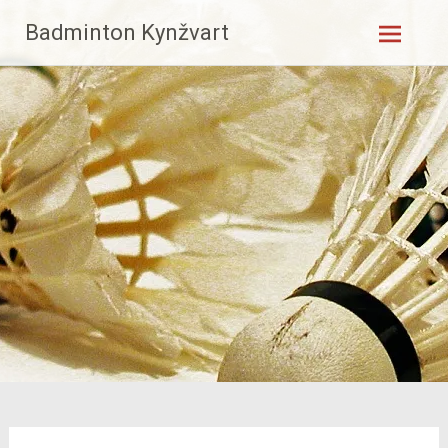
Skip
Badminton Kynžvart
to
content