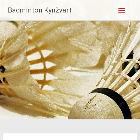
Skip
Badminton Kynžvart
to
content