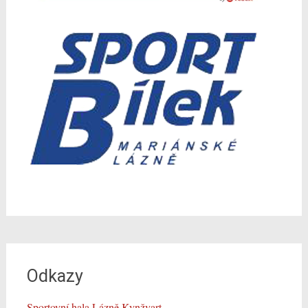
Odkazy
Sportovní hala Lázně Kynžvart