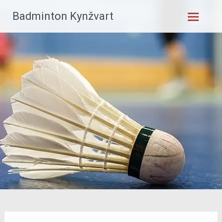
Skip
Badminton Kynžvart
to
content