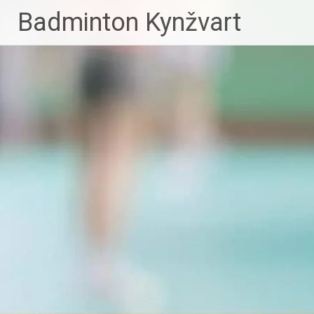
Skip
Badminton Kynžvart
to
content