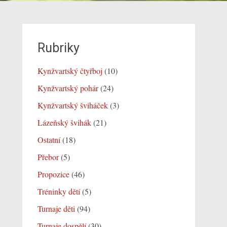
Rubriky
Kynžvartský čtyřboj
(10)
Kynžvartský pohár
(24)
Kynžvartský šviháček
(3)
Lázeňský švihák
(21)
Ostatní
(18)
Přebor
(5)
Propozice
(46)
Tréninky dětí
(5)
Turnaje děti
(94)
Turnaje dospělí
(30)