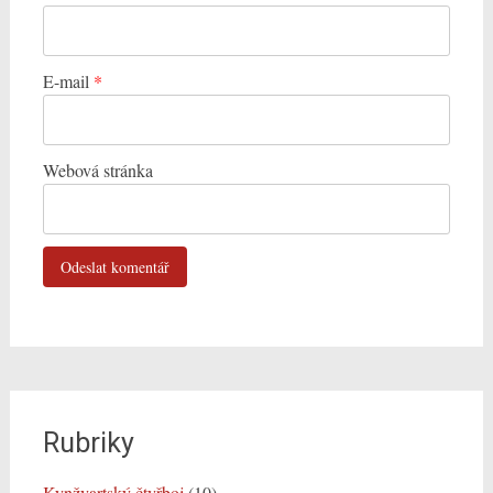
E-mail
*
Webová stránka
Rubriky
Kynžvartský čtyřboj
(10)