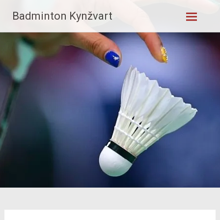
Skip
Badminton Kynžvart
to
content