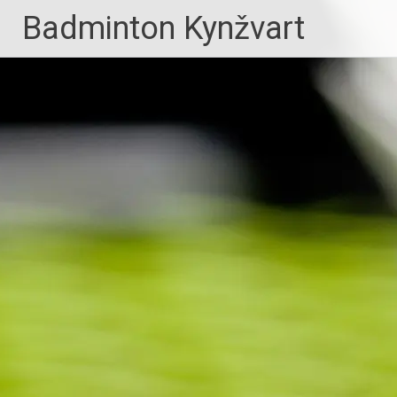
Skip
Badminton Kynžvart
to
content