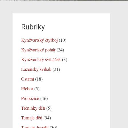
Rubriky
Kynžvartský čtyřboj
(10)
Kynžvartský pohár
(24)
Kynžvartský šviháček
(3)
Lázeňský švihák
(21)
Ostatní
(18)
Přebor
(5)
Propozice
(46)
Tréninky dětí
(5)
Turnaje děti
(94)
Turnaje dospělí
(30)