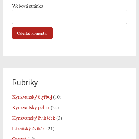
Webová stránka
Rubriky
Kynžvartský čtyřboj
(10)
Kynžvartský pohár
(24)
Kynžvartský šviháček
(3)
Lázeňský švihák
(21)
Ostatní
(18)