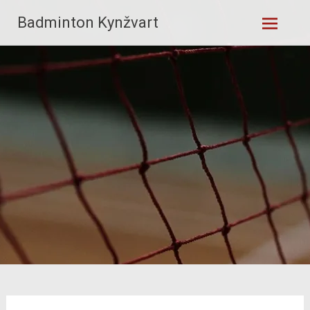
Skip
Badminton Kynžvart
to
content