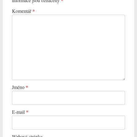
informace jsou označeny
*
Komentář
*
Jméno
*
E-mail
*
Webová stránka