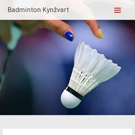
Skip
Badminton Kynžvart
to
content