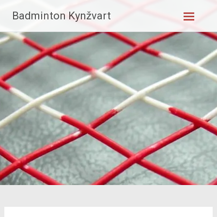
Skip
Badminton Kynžvart
to
content