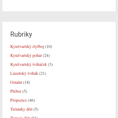
Rubriky
Kynžvartský čtyřboj
(10)
Kynžvartský pohár
(24)
Kynžvartský šviháček
(3)
Lázeňský švihák
(21)
Ostatní
(18)
Přebor
(5)
Propozice
(46)
Tréninky dětí
(5)
Turnaje děti
(94)