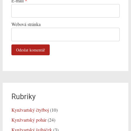
E-mail
*
Webová stránka
Rubriky
Kynžvartský čtyřboj
(10)
Kynžvartský pohár
(24)
Kynžvartský šviháček
(3)