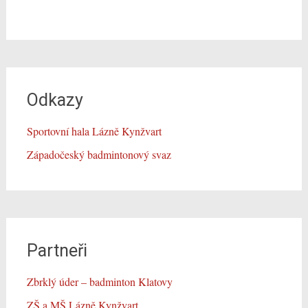
Odkazy
Sportovní hala Lázně Kynžvart
Západočeský badmintonový svaz
Partneři
Zbrklý úder – badminton Klatovy
ZŠ a MŠ Lázně Kynžvart