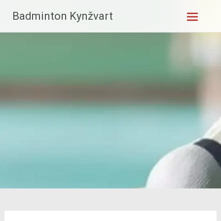
Skip
Badminton Kynžvart
to
content