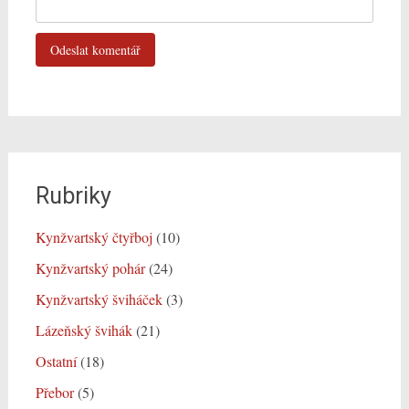
Rubriky
Kynžvartský čtyřboj
(10)
Kynžvartský pohár
(24)
Kynžvartský šviháček
(3)
Lázeňský švihák
(21)
Ostatní
(18)
Přebor
(5)