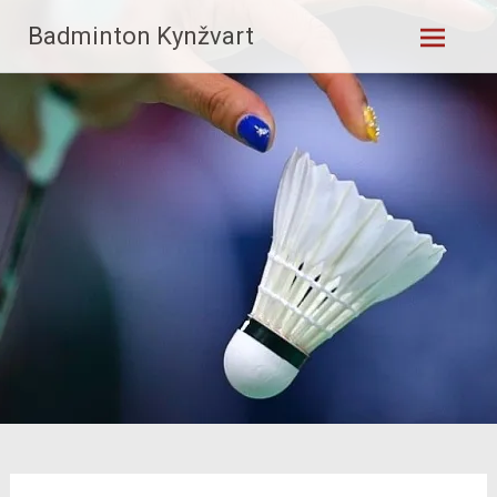
Skip
Badminton Kynžvart
to
content