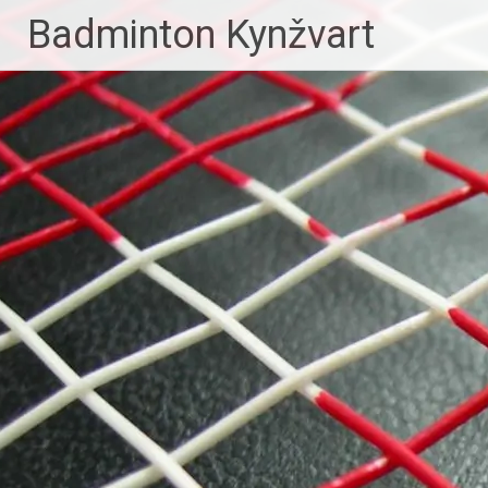
Skip
Badminton Kynžvart
to
content