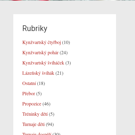
Rubriky
Kynžvartský čtyřboj
(10)
Kynžvartský pohár
(24)
Kynžvartský šviháček
(3)
Lázeňský švihák
(21)
Ostatní
(18)
Přebor
(5)
Propozice
(46)
Tréninky dětí
(5)
Turnaje děti
(94)
Turnaje dospělí
(30)