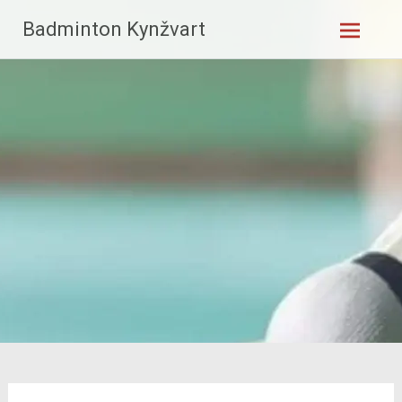
Skip
Badminton Kynžvart
to
content