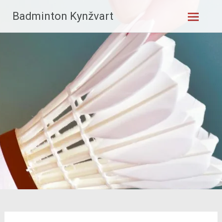
Skip
Badminton Kynžvart
to
content