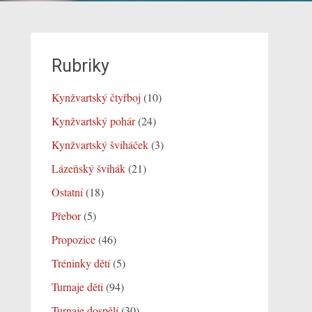
Rubriky
Kynžvartský čtyřboj
(10)
Kynžvartský pohár
(24)
Kynžvartský šviháček
(3)
Lázeňský švihák
(21)
Ostatní
(18)
Přebor
(5)
Propozice
(46)
Tréninky dětí
(5)
Turnaje děti
(94)
Turnaje dospělí
(30)