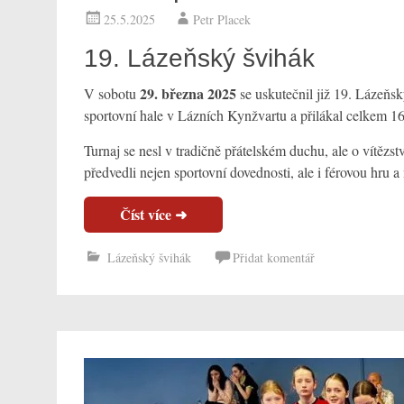
25.5.2025
Petr Placek
19. Lázeňský švihák
29. března 2025
V sobotu
se uskutečnil již 19. Lázeňs
sportovní hale v Lázních Kynžvartu a přilákal celkem 16
Turnaj se nesl v tradičně přátelském duchu, ale o vítěz
předvedli nejen sportovní dovednosti, ale i férovou hru 
Lázeňský švihák