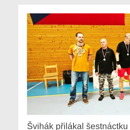
Švihák přilákal šestnáctk