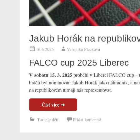
Jakub Horák na republikov
16.6.2025
Veronika Placková
FALCO cup 2025 Liberec
V sobotu 15. 3. 2025
proběhl v Liberci FALCO cup – tu
hráčů byl nominován Jakub Horák jako náhradník, a nak
na republikovém turnaji nás reprezentovat.
Turnaje děti