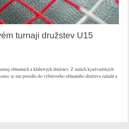
ém turnaji družstev U15
rnaj oblastních a klubových družstev. Z našich kynžvartských
onec se mu povedlo do výběrového oblastního družstva zařadit a