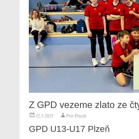
Z GPD vezeme zlato ze čty
22.5.2025
Petr Placek
GPD U13-U17 Plzeň