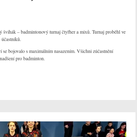
ký švihák – badmintonový turnaj čtyřher a mixů. Turnaj proběhl ve
 účastníků.
ství se bojovalo s maximálním nasazením. Všichni zúčastnění
a nadšení pro badminton.